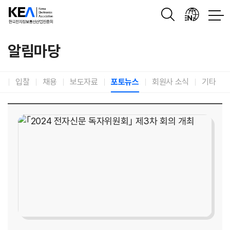
유공자
포상
이슈리포트
전자산업
알림마당
고
입찰
채용
보도자료
포토뉴스
회원사 소식
기타