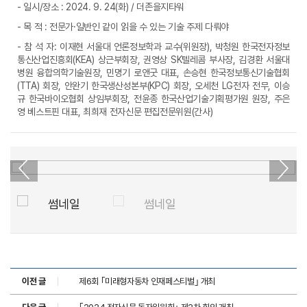
- 일시/장소 : 2024. 9. 24(화) / 더존을지타워
- 목 적 : 전문가·일반인 같이 읽을 수 있는 기술 주제 다뤄야
- 참 석 자: 이재현 서울대 언론정보학과 교수(위원장),
박청원 한국전자정보
통신산업진흥회(KEA) 상근부회장,
권영상 SK텔레콤 부사장, 김경환 서울대
병원 융합의학기술원장, 민명기 로앤굿 대표, 손승현 한국정보통신기술협회
(TTA) 회장, 안완기 한국생산성본부(KPC) 회장, 오세천 LG전자 전무, 이승
규 한국바이오협회 상임부회장, 전윤종 한국산업기술기획평가원 원장, 주은
영 베스트핀 대표, 최희재 전자신문 편집전문위원(간사)
이전 글
제6회 ｢미래형자동차 인재페스티벌｣ 개최