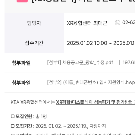
02-6
담당자
XR융합센터 최대근
접수기간
2025.01.02 10:00 ~ 2025.01.
첨부파일
[첨부1] 채용공고문_광학_수정.pdf
197.
첨부파일
[첨부2] (이름_휴대폰번호) 입사지원양식.hwp
KEA XR융합센터에서는
XR광학/디스플레이 성능평가 및 평가방법
□
모집인원
: 총 1명
□
모집기간
:
2025. 01. 02. ~ 2025.1.19., 자정까지