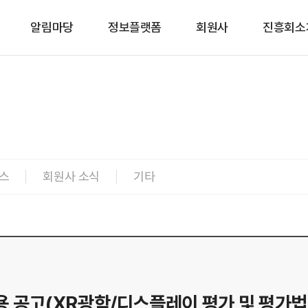
알림마당
정보플랫폼
회원사
진흥회소
유공자
포상
이슈리포트
전자산업
스
회원사 소식
기타
용 공고(XR광학/디스플레이 평가 및 평가법