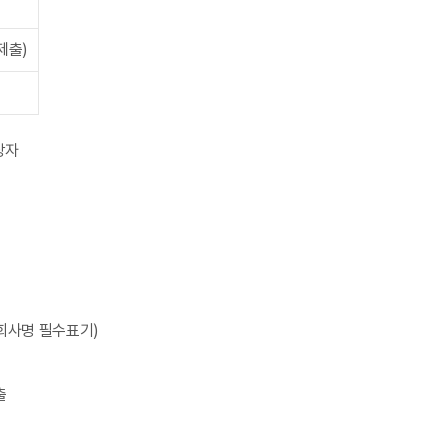
제출)
상자
회사명 필수표기)
출