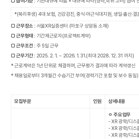
□
급여기준
: 기관내규에 따름 ※ 내규에 따라(경력,학위 고려) 급여 
*(복리후생) 4대 보험, 건강검진, 중식·야근식대지원, 생일·출산·
□
근무장소
: 서울XR실증센터 (마포구 상암동 소재)
□
근무형태
: 기간제근로자(프로젝트계약)
□
근무조건
: 주 5일 근무
□
근무기간
: 2025. 2. 1. ~ 2026. 1. 31.(최대 2028. 12. 31 까지)
* 근로계약은 1년 단위로 체결하며, 근무평가 결과에 따라 계약갱신
* 채용일로부터 3개월간 수습기간 부여(경력기간 포함 및 보수 동일)
모집부문
인원
상세내용
ㅇ 주요업무
- XR 광학/디
- XR 광학/디
- XR 광학/디