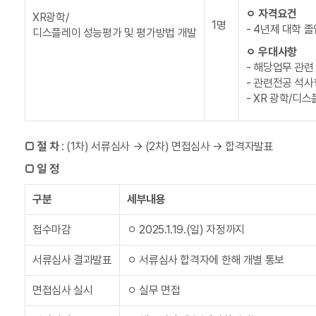
ㅇ 자격요건
XR광학/
1명
- 4년제 대학 
디스플레이 성능평가 및 평가방법 개발
ㅇ 우대사항
- 해당업무 관련
- 관련전공 석
- XR 광학/디
□
절 차
: (1차) 서류심사 → (2차) 면접심사 → 합격자발표
□
일 정
구분
세부내용
접수마감
ㅇ 2025.1.19.(일) 자정까지
서류심사 결과발표
ㅇ 서류심사 합격자에 한해 개별 통보
면접심사 실시
ㅇ 실무 면접