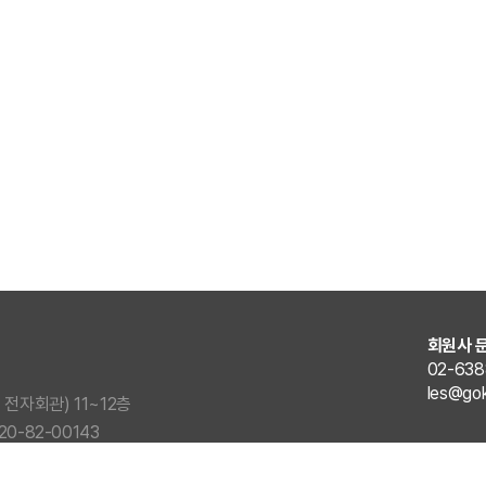
회원사 
02-638
les@gok
전자회관) 11~12층
20-82-00143
reserved.