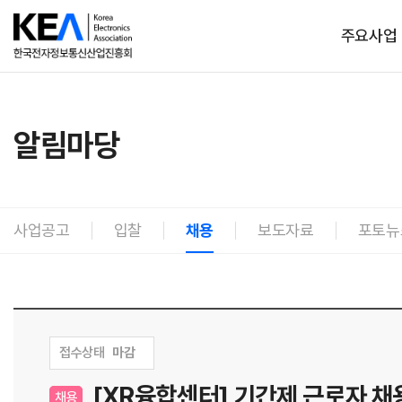
주요사업
알림마당
사업공고
입찰
채용
보도자료
포토뉴
접수상태
마감
[XR융합센터] 기간제 근로자 채
채용