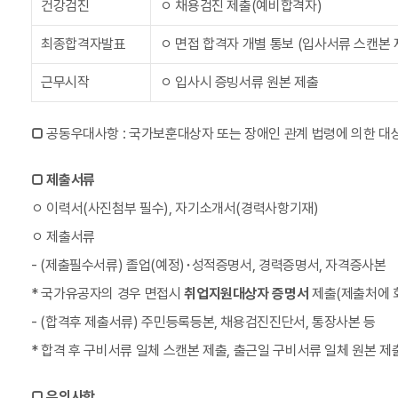
건강검진
ㅇ 채용검진 제출(예비합격자)
최종합격자발표
ㅇ 면접 합격자 개별 통보 (입사서류 스캔본 
근무시작
ㅇ 입사시 증빙서류 원본 제출
□
공동우대사항 : 국가보훈대상자 또는 장애인 관계 법령에 의한 대
□
제출서류
ㅇ 이력서(사진첨부 필수), 자기소개서(경력사항기재)
ㅇ 제출서류
- (제출필수서류) 졸업(예정)･성적증명서, 경력증명서, 자격증사본
* 국가유공자의 경우 면접시
취업지원대상자 증명서
제출(제출처에 
- (합격후 제출서류) 주민등록등본, 채용검진진단서, 통장사본 등
* 합격 후 구비서류 일체 스캔본 제출, 출근일 구비서류 일체 원본 제
□
유의사항