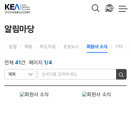
유공자
포상
이슈리포트
전자산업
알림마당
고
입찰
채용
보도자료
포토뉴스
회원사 소식
기타
전체
41
건
페이지
1/4