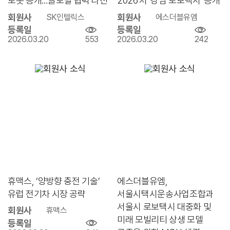
로봇 공개…글로벌 협력 타진
2026'서 '강남 로보택시' 공개
회원사
회원사
SK인텔릭스
에스더블유엠
등록일
등록일
2026.03.20
553
2026.03.20
242
휴맥스, ‘양방향 충전 기술’
에스더블유엠,
유럽 전기차 시장 공략
서울시택시운송사업조합과
서울시 로보택시 대중화 및
회원사
휴맥스
미래 모빌리티 상생 모델
등록일