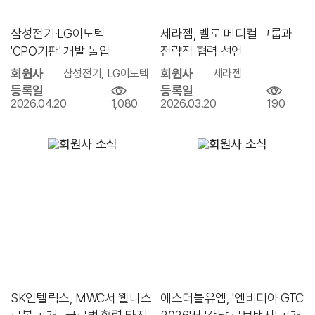
삼성전기·LG이노텍
세라젬, 벨로 메디컬 그룹과
'CPO기판' 개발 돌입
전략적 협력 선언
회원사
회원사
삼성전기, LG이노텍
세라젬
등록일
등록일
2026.04.20
1,080
2026.03.20
190
SK인텔릭스, MWC서 웰니스
에스더블유엠, '엔비디아 GTC