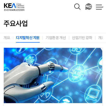
유공자
포상
이슈리포트
전자산업
주요사업
개요
디지털혁신 지원
기업환경 개선
산업기반 강화
개요