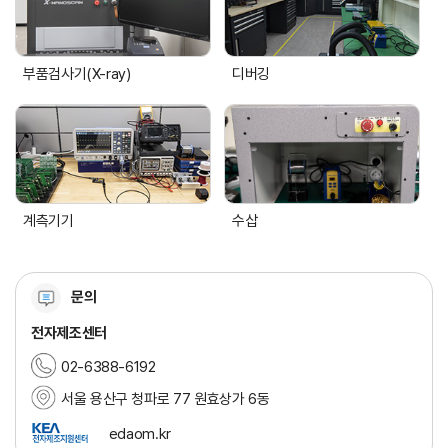
부품검사기(X-ray)
디버깅
계측기기
수삽
문의
전자제조센터
02-6388-6192
서울 용산구 청파로 77 원효상가 6동
edaom.kr