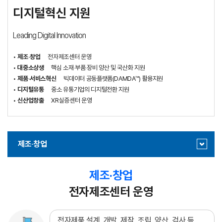
디지털혁신 지원
Leading Digital Innovation
•
제조‧창업
전자제조센터 운영
•
대중소상생
핵심 소재‧부품‧장비 양산 및 국산화 지원
•
제품‧서비스혁신
빅데이터 공동플랫폼(DAMDA™) 활용지원
•
디지털유통
중소 유통기업의 디지털전환 지원
•
신산업창출
XR실증센터 운영
제조‧창업
제조‧창업
전자제조센터 운영
전자제품 설계, 개발, 제작, 조립, 양산, 검사 등